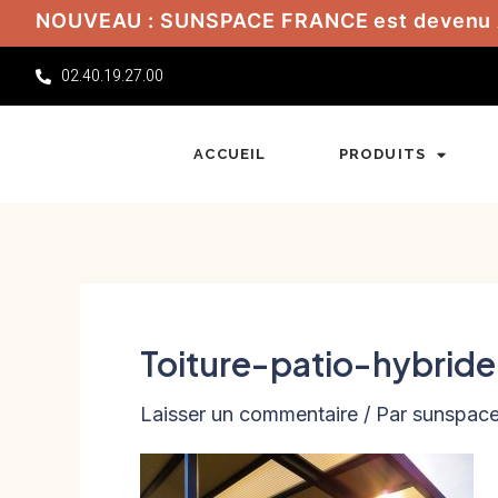
Aller
NOUVEAU : SUNSPACE FRANCE est devenu
au
02.40.19.27.00
contenu
ACCUEIL
PRODUITS
Toiture-patio-hybride
Laisser un commentaire
/ Par
sunspac