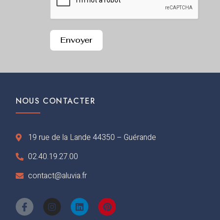
Envoyer
NOUS CONTACTER
19 rue de la Lande 44350 – Guérande
02.40.19.27.00
contact@aluvia.fr
I
I
L
P
c
n
i
i
o
s
n
n