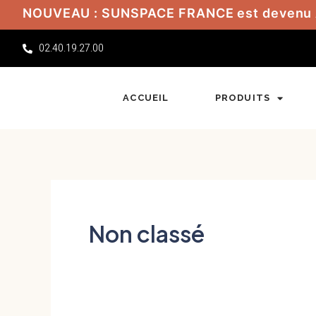
Aller
NOUVEAU : SUNSPACE FRANCE est devenu
au
02.40.19.27.00
contenu
ACCUEIL
PRODUITS
Non classé