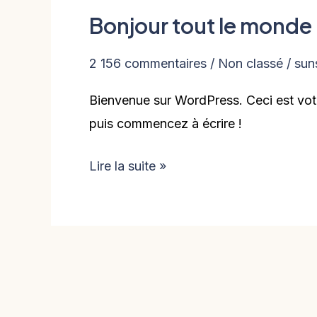
Bonjour tout le monde 
Bonjour
tout
2 156 commentaires
/
Non classé
/
sun
le
monde !
Bienvenue sur WordPress. Ceci est votr
puis commencez à écrire !
Lire la suite »