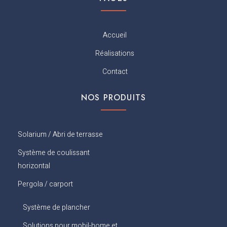
-
a
e
e
f
g
d
r
a
r
i
e
c
a
n
s
Accueil
e
m
t
b
Réalisations
o
o
Contact
k
NOS PRODUITS
Solarium / Abri de terrasse
Système de coulissant
horizontal
Pergola / carport
Système de plancher
Solutions pour mobil-home et