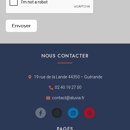
Envoyer
NOUS CONTACTER
19 rue de la Lande 44350 – Guérande
02.40.19.27.00
contact@aluvia.fr
I
I
L
P
c
n
i
i
o
s
n
n
n
t
k
t
PAGES