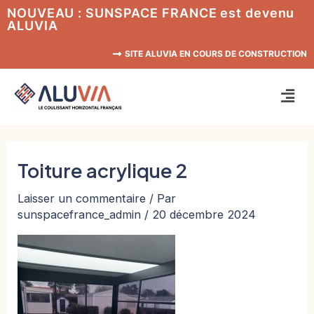
Aller
NOUVEAU : SUNSPACE FRANCE est devenu
ALUVIA
au
contenu
SITE ALUVIA EN COURS DE CONSTRUCTION
Men
Toiture acrylique 2
Laisser un commentaire
/ Par
sunspacefrance_admin
/
20 décembre 2024