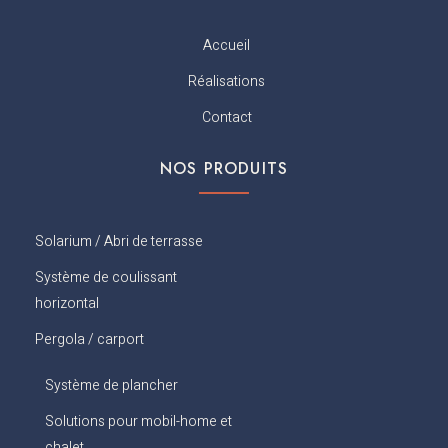
a
r
i
e
c
a
n
s
Accueil
e
m
t
b
Réalisations
o
o
Contact
k
NOS PRODUITS
Solarium / Abri de terrasse
Système de coulissant
horizontal
Pergola / carport
Système de plancher
Solutions pour mobil-home et
chalet