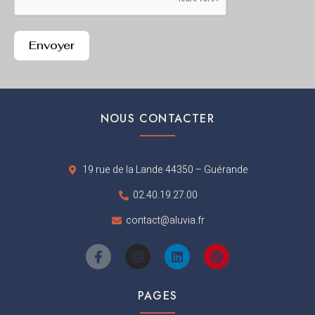
Envoyer
NOUS CONTACTER
19 rue de la Lande 44350 – Guérande
02.40.19.27.00
contact@aluvia.fr
I
I
L
P
c
n
i
i
o
s
n
n
n
t
k
t
PAGES
-
a
e
e
f
g
d
r