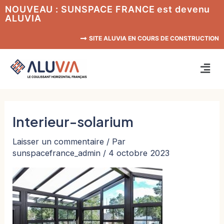
Aller
NOUVEAU : SUNSPACE FRANCE est devenu
ALUVIA
au
contenu
SITE ALUVIA EN COURS DE CONSTRUCTION
Men
Interieur-solarium
Laisser un commentaire
/ Par
sunspacefrance_admin
/
4 octobre 2023