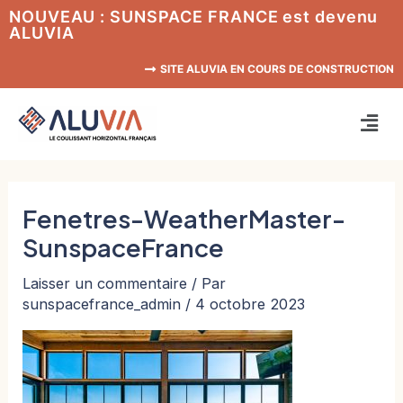
Aller
NOUVEAU : SUNSPACE FRANCE est devenu
ALUVIA
au
contenu
SITE ALUVIA EN COURS DE CONSTRUCTION
Men
Fenetres-WeatherMaster-
SunspaceFrance
Laisser un commentaire
/ Par
sunspacefrance_admin
/
4 octobre 2023