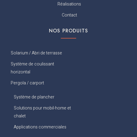
b
Réalisations
o
o
Contact
k
NOS PRODUITS
Solarium / Abri de terrasse
Système de coulissant
horizontal
Pergola / carport
Système de plancher
Solutions pour mobil-home et
chalet
Applications commerciales