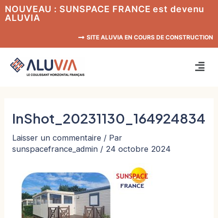
Aller
NOUVEAU : SUNSPACE FRANCE est devenu
ALUVIA
au
contenu
SITE ALUVIA EN COURS DE CONSTRUCTION
Men
InShot_20231130_164924834
Laisser un commentaire
/ Par
sunspacefrance_admin
/
24 octobre 2024