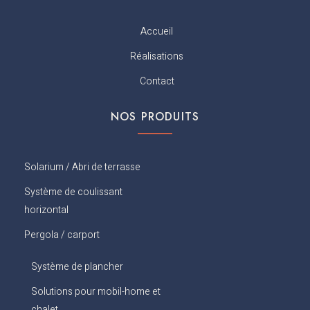
a
r
i
e
c
a
n
s
Accueil
e
m
t
b
Réalisations
o
o
Contact
k
NOS PRODUITS
Solarium / Abri de terrasse
Système de coulissant
horizontal
Pergola / carport
Système de plancher
Solutions pour mobil-home et
chalet