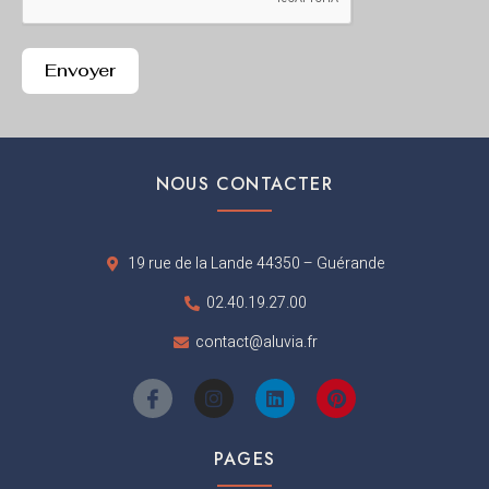
Envoyer
NOUS CONTACTER
19 rue de la Lande 44350 – Guérande
02.40.19.27.00
contact@aluvia.fr
I
I
L
P
c
n
i
i
o
s
n
n
n
t
k
t
PAGES
-
a
e
e
f
g
d
r