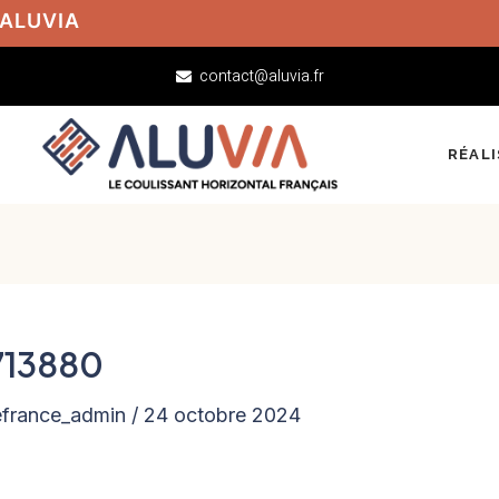
 ALUVIA
contact@aluvia.fr
RÉAL
713880
efrance_admin
/
24 octobre 2024