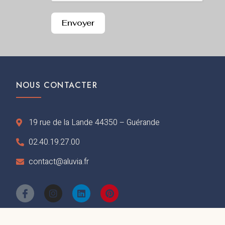
Envoyer
NOUS CONTACTER
19 rue de la Lande 44350 – Guérande
02.40.19.27.00
contact@aluvia.fr
I
I
L
P
c
n
i
i
o
s
n
n
n
t
k
t
-
a
e
e