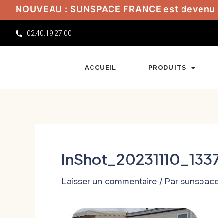
Aller
NOUVEAU : SUNSPACE FRANCE est devenu
au
02.40.19.27.00
contenu
ACCUEIL
PRODUITS
InShot_20231110_133
Laisser un commentaire
/ Par
sunspac