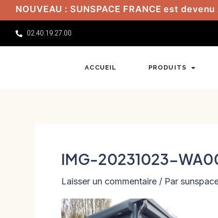
Aller
NOUVEAU : SUNSPACE FRANCE est devenu
au
02.40.19.27.00
contenu
ACCUEIL
PRODUITS
IMG-20231023-WA0
Laisser un commentaire
/ Par
sunspac