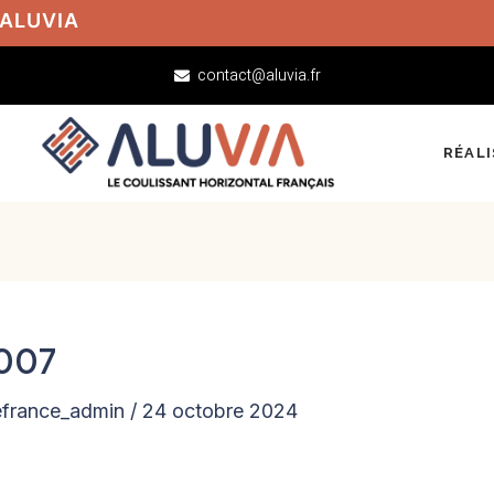
 ALUVIA
contact@aluvia.fr
RÉAL
007
efrance_admin
/
24 octobre 2024