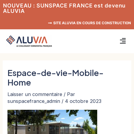
Aller
NOUVEAU : SUNSPACE FRANCE est devenu
ALUVIA
au
contenu
SITE ALUVIA EN COURS DE CONSTRUCTION
Men
Espace-de-vie-Mobile-
Home
Laisser un commentaire
/ Par
sunspacefrance_admin
/
4 octobre 2023