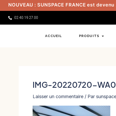
Aller
NOUVEAU : SUNSPACE FRANCE est devenu
au
02.40.19.27.00
contenu
ACCUEIL
PRODUITS
IMG-20220720-WA
Laisser un commentaire
/ Par
sunspac