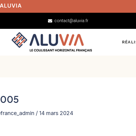
 ALUVIA
contact@aluvia.fr
RÉAL
0005
efrance_admin
/
14 mars 2024