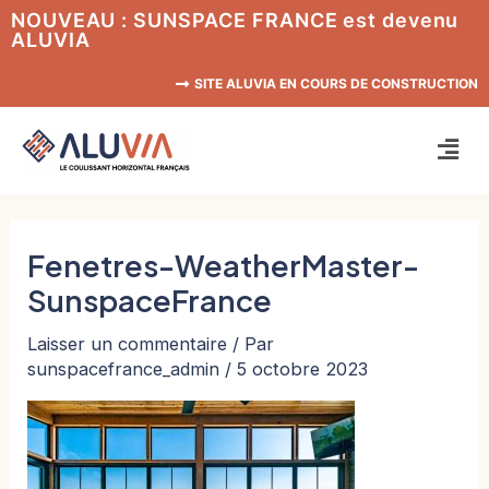
Aller
NOUVEAU : SUNSPACE FRANCE est devenu
ALUVIA
au
contenu
SITE ALUVIA EN COURS DE CONSTRUCTION
Men
Fenetres-WeatherMaster-
SunspaceFrance
Laisser un commentaire
/ Par
sunspacefrance_admin
/
5 octobre 2023