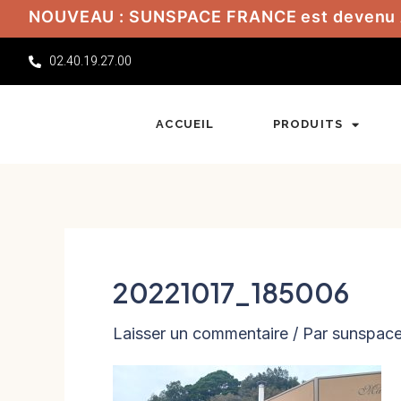
Aller
NOUVEAU : SUNSPACE FRANCE est devenu
au
02.40.19.27.00
contenu
ACCUEIL
PRODUITS
20221017_185006
Laisser un commentaire
/ Par
sunspac